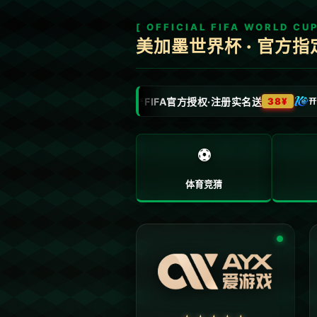
首页
中超
首页
德甲
文章正文
旺财28官方网站：其实也还好国足开
Ry3mYIM0l77yV0nv
**前言：**在体育竞技中，胜败常常伴随而来
对于中国足球队来说，连续三场比赛的失利以及
球队的目标仍然是小组第4名不变。这不仅是球
在竞争激烈的足球赛场上，**良好的心态和明确
“三连败”后，团队的压力陡增。每一场比赛都