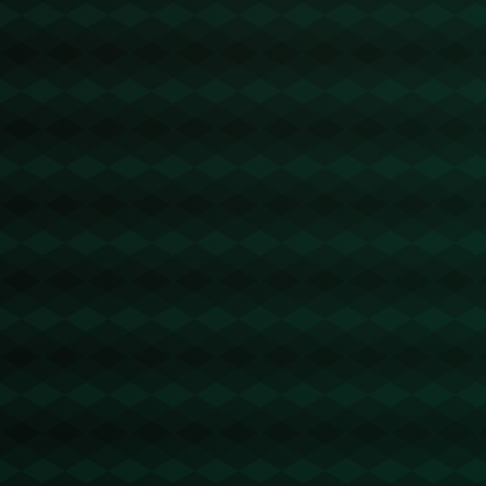
重要策略。
其次，**进攻效率的提升**也是球队急需解决
中国队的一大潜力。如何更好地利用控球权、提
来几场比赛必须重视的问题。
**心态调整，重建团队自信**
体育竞技的魅力之一就在于其不可预测性。在开
员们正视失败、从中学习。心态的调整有时比技
辅导、团队建设活动等方式不断提升球员的整体
要的。
**总结：**实现小组第4的目标需全队齐心协
为每一位队员提供了坚持的方向。在不断调整的