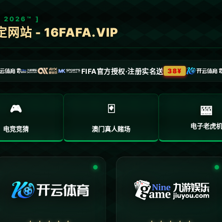
德甲
中超
法甲
足球
德甲
英超
局3连败&净吞10球时 伊万：目标小组第4不变
757
2025-09-14 12:50:51
。面对失败，选择调整心态和策略是每个球队必须经历的过程
净吞10球的现象确实让人担忧。然而，主教练伊万坚定地表
队内部信念的一种表达，也表达了一种战略上的坚持与努力
的目标**往往是逆转局势的重要因素。中国足球队在开局遭
是挑战，也是重新审视自己的一次机会。伊万教练表示，虽然