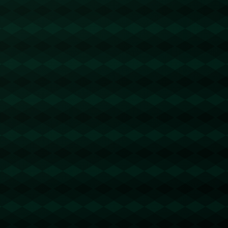
谈滕哈赫：他会更强大
2025-09-22
194
回归 成绩
5
每体：孔德已连续99次
出场，其中为巴萨出场
2025-09-20
120
81次取得