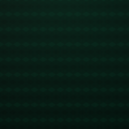
而每一次成功的背后，都离不开
旺财28官方网站：其实也还好国
队员与教练间的默契配合。然而
足开局3连败&净吞10球时 伊万：
在这支王牌战队...
目标小组第4不变.
**前言：**在体育竞技中，胜败常
常伴随而来。面对失败，选择调
整心态和策略是每个球队必须经
752
2025-09-14
历的过程。对于中国足球队来
说，连续三场比赛的失利以及净
五大联赛球队近10场联赛积分：
吞10球的现象确实让人担忧。然
巴黎、罗马28分居首，巴萨25分.
而，主教练伊万坚定地表示...
**五大联赛近10场积分排名：巴
黎、罗马28分领跑，巴萨表现不
俗** **谁是五大联赛近期表现最
762
2025-09-12
强的球队？**这个问题可能让很
多球迷争论不休，但数据不会说
旺财28官方网站：不愧是人间尤
谎。根据统计，在**五大联赛近
物！傅菁穿无痕体操服出场，绝
10...
美身材太勾人.
**不愧是人间尤物！傅菁穿无痕
体操服出场，绝美身材太勾人**
时尚圈从不缺少美丽，但像傅菁
554
2025-09-09
这样用自己的健康与自信书写"绝