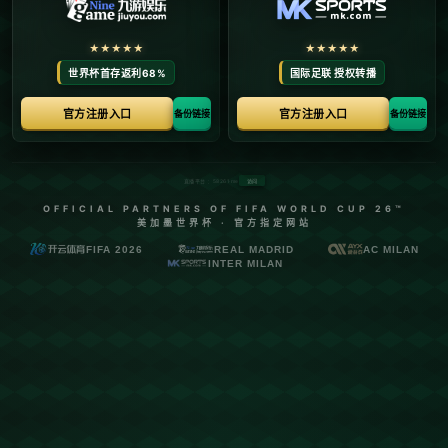
足又一次陷入进退两难的境地。
旺财28：意媒：佩莱格里尼考虑
本场焦点战，从首发阵容到场上
夏天离开罗马，国米是最热门下
互动，国足都看似...
家.
**意媒：佩莱格里尼考虑夏天离
开罗马，国米是最热门下家** 近
年来，意甲联赛迎来了一股转会
775
2025-09-18
市场的热潮，而来自罗马队的中
场核心洛伦佐·佩莱格里尼似乎成
巴萨评分：梅西9分获誉绝对领袖
为了下一个焦点。据意大利媒体
全队4人不及格.
报道，这位技...
**梅西引领巴萨：绝对领袖的完
美表现及球队困境分析** 在足球
竞技中，球员的表现往往决定一
748
2025-09-17
场比赛的成败。近日，巴萨在一
场至关重要的比赛中，**梅西**凭
旺财28官方网站：天津女排两名
借卓越的表现赢得了9分高分，成
球员太重要，她们不只决定成
为绝对领袖...
绩，还影响了教练的前途.
**天津女排两名球员太重要，她
们不只决定成绩，还影响了教练
的前途** 天津女排近年来在中国
776
2025-09-16
排球联赛中一直保持强势表现，