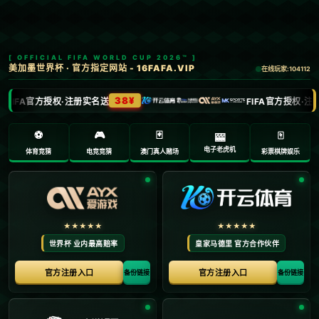
首页
德甲
分类：
德甲
旺财28大舞台 - 旺财28游戏 - 有梦你就来 为德甲球迷提供
最新的赛事动态和战术分析，帮助您更好地掌握球队的表
现与实力。
旺财28：雪上加霜林良铭“爆头”
对手被直红罚下，国足少打一
人！.
**国足再遭打击旺财28官方网
站！林良铭“爆头”对手被直红罚
下，球队雪上加霜如何应对？**
1348
2025-09-26
在最新的一场国际友谊赛中，国