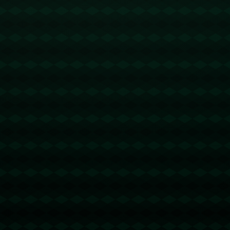
美"的艺人却并不多见。最近，她
[花滑]世界花样滑冰锦标赛 冰舞韵
因为***一组身穿无痕体操服***的
律舞.
亮相瞬...
**世界花样滑冰锦标赛：冰舞韵
律舞的魅力与挑战** 在[][]世界花
样滑冰锦标赛[][]中，冰舞韵律舞
512
2025-09-08
一直是备受瞩目的项目。作为花
样滑冰的一部分，它不仅要求选
西甲：贝迪斯以1比2 不敌马略卡
手拥有高超的技术，更强调音乐
性和艺...
在一场备受瞩目的西甲对决中，
贝迪斯以1比2不敌马略卡，**这
场比赛不仅再度点燃了球迷们对
576
2025-07-22
联赛激烈竞争的热情，也为球队
之间的实力对比提供了全新的视
旺财28：科曼：齐尔克泽和布罗
角**。本文将深入探讨这场比赛
贝伊各有特点，不会固定哪个是
的关键事件及其对两队本赛...
首选前锋
在现代足球战术中，一个优秀的
前锋不仅需要具备出色的破门能
力，更要为球队的整体运转做出
560
2025-07-19
贡献。因此，对于教练而言，如