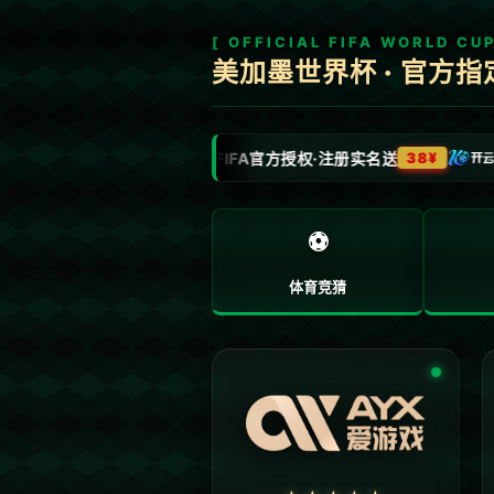
首页
中超
首页
足球
文章正文
欧冠杯小组赛
Ry3mYIM0l77yV0nv
**前言**
时隔九年，体育米兰终于再次在欧冠杯小组赛中
让全球球迷为之欢呼。体育米兰的重返巅峰之路
卓越的竞技策略。
**体育米兰的崛起：从对抗到胜利**