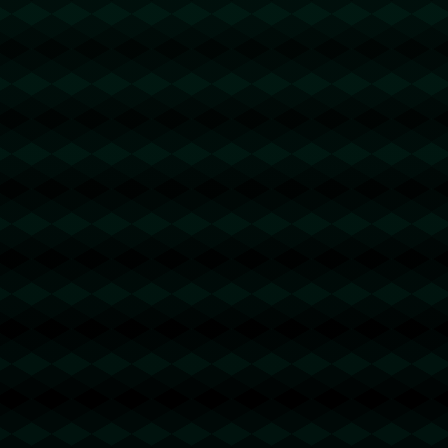
@回
s.it.com
@回
.com.cn
@回
lian.it.com
@回
d.net