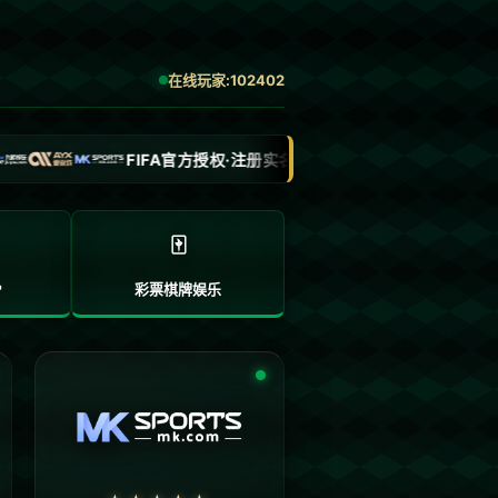
热门文章
欧冠最年轻进球榜：前两名由巴萨的
1
法蒂和亚马尔占据
欧冠最新夺冠赔率：曼城1赔2第一，
2
也
皇马和阿森纳排名二三位
和
欧冠杯小组赛：曼联和切尔西晋级16
3
强