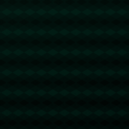
复
复
复
复