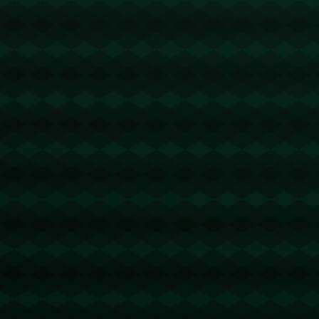
发布评论
评论列表
香蕉影视
2025-11-03 03:18:09
信楼主，得永生！https://www.xjtv1.co