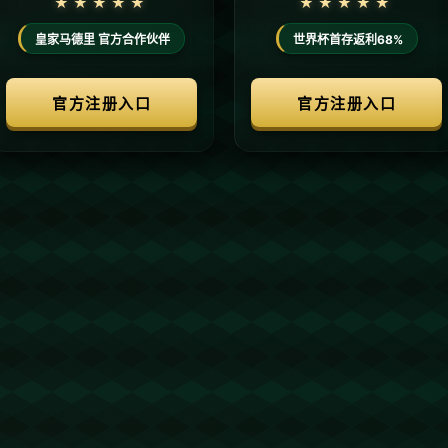
的九年中经历了颇为艰难的时期。在此期间，球队经历了阵
获得了回报，体育米兰不仅在意甲联赛中表现优异，还成功
不仅代表了体育米兰的复兴，也象征着他们再次在欧洲足球舞
战术的重新布局和球员的合理使用。教练团队在对战术进行
攻*与*稳固的防守*成为了球队的主要战术风格，这不仅可
获得进球机会。
为球队注入了新鲜活力。这些新生力量在赛场上展现出了惊
和谐的球队氛围**。其中，几位年轻球员在关键比赛中展现