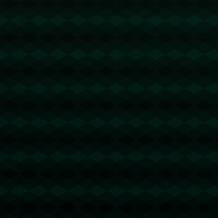
心理设备厂家
2025-11-24 15:43:45
宇宙第一贴诞生了！https://aptlawfirm.c
quickq官网
2026-01-06 00:33:43
顶一下，收藏了！https://www.quickq9.
能量池源头供应商
2026-02-09 01:48:11
娉㈠満鑳介噺 - 1.5 TRX=1娆¤浆
鏄撴墍- 澶嶅埗鍦板潃銆怲AZdAh5LU55a
璐硅浆璐?TG鏈哄櫒浜?@trxokokbothttps://
有道翻译
2026-03-04 08:18:30
楼主是在找骂么？https://pc-youdao.it.