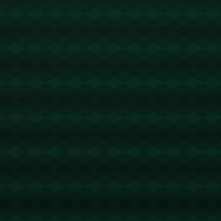
输球怪环境？小特最新采访吐
表现出色！王俊杰投篮11中7，得到2
很诡异：.
分5板3助.
2025 / 09 / 25
1686
2025 / 09 / 24