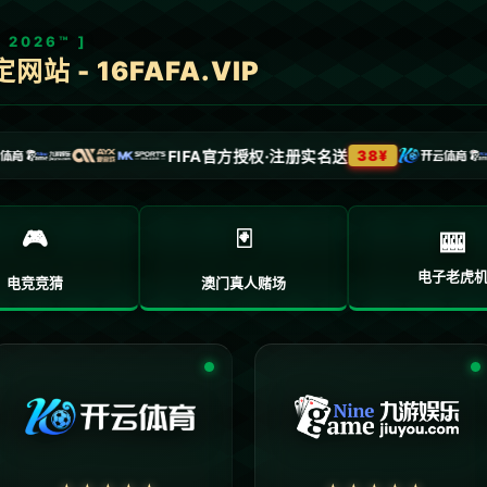
德甲
中超
法甲
足球
德甲
英超
：体育米兰时隔九年再晋级
1976
2024-10-22 21:00:26
取得了晋级的资格。这一巨大的成功不仅振奋了球队上下，
为其他球队树立了一个优秀的榜样，展现了不屈不挠的精神