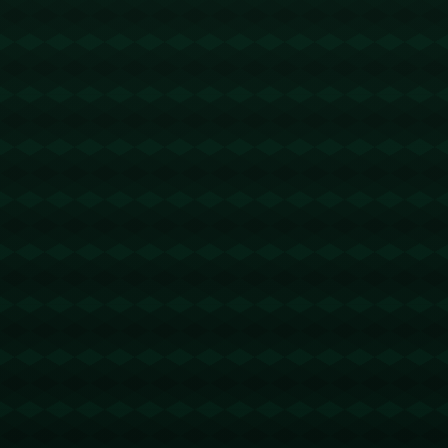
- 西甲则强调对控球节奏的掌控，年轻的巴萨完美诠释
了这种思路。
综上所述，无论是巴黎的稳定输出，罗马的防守反
击，还是巴萨的年轻化崛起，都为本赛季五大联赛增
添了更多亮点。**通过这些球队的战绩表现，我们不仅
能看到数据背后的硬实力，更能感受到教练和球员默
契合作的化学反应**，这正是足球魅力的所在！
版权声明：
本站文章如无特别标注，均为本站原创文
章，于2025-09-12，由
Ry3mYIM0l77yV0nv
发表，共
1614个字。
转载请注明出处：
Ry3mYIM0l77yV0nv，如有疑问，