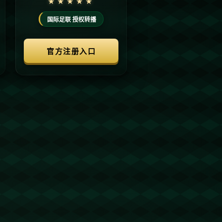
旺财28：欧冠杯大决赛地点 将从俄
4
罗斯改成法国
路
欧冠杯小组赛：体育米兰时隔九年再
开
5
晋级
速
旺财28官方网站：欧冠本周最佳阵
6
容：阿德耶米、拉菲尼亚、DV9、大
马丁在列
旺财28：网球——墨西哥公开赛：中
7
岛布兰登晋级半决赛.
无
旺财28：欧冠杯小组赛：本菲卡胜尤
8
文图斯 成功晋升16强
三
最新文章