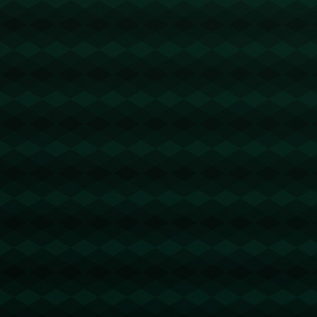
发布评论
评论列表
2K影院
2025-11-07 01:25:22
楼主的头像能辟邪啊！https://www.2kdy
2K影院