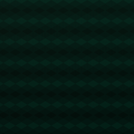
@回
.com
@回