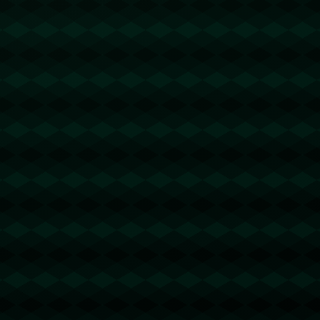
复
复
复
复