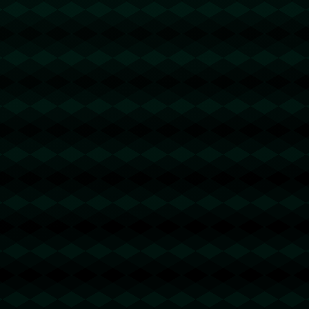
复
复
复
复