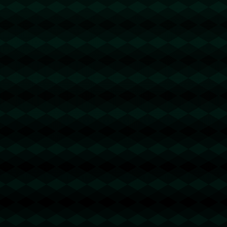
@回
9.com
@回
@回
n-pc.it.com
@回
.com